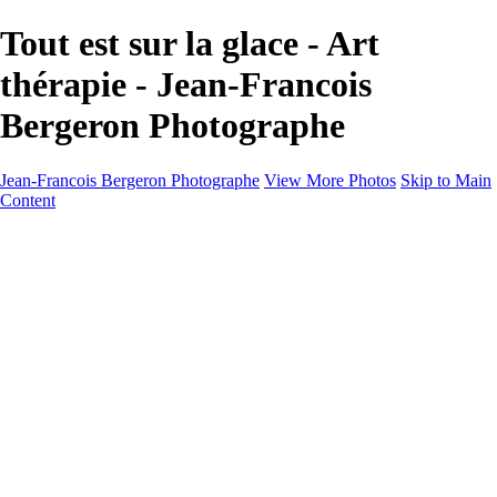
Tout est sur la glace - Art
thérapie - Jean-Francois
Bergeron Photographe
Jean-Francois Bergeron Photographe
View More Photos
Skip to Main
Content
Home/Accueil
Services/Portfolio
Services/Portfolio
Portraits
Nos meilleurs amis/Our Best Friends
Composites fantaisistes/Fantasy Composites
Photo Restoration
Prix/Pricing
Galleries
Galleries
Art-Therapie
CartesNoel2024